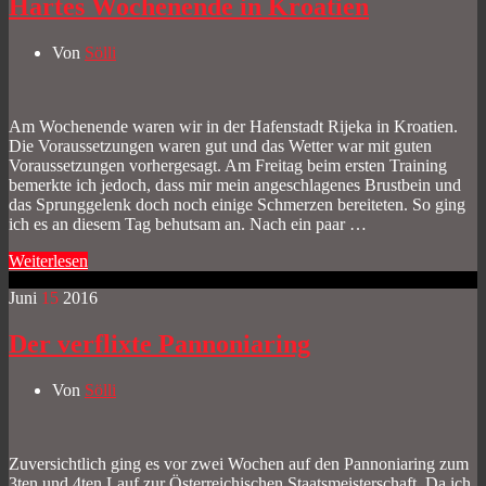
Hartes Wochenende in Kroatien
Von
Sölli
Am Wochenende waren wir in der Hafenstadt Rijeka in Kroatien.
Die Voraussetzungen waren gut und das Wetter war mit guten
Voraussetzungen vorhergesagt. Am Freitag beim ersten Training
bemerkte ich jedoch, dass mir mein angeschlagenes Brustbein und
das Sprunggelenk doch noch einige Schmerzen bereiteten. So ging
ich es an diesem Tag behutsam an. Nach ein paar …
Weiterlesen
Juni
15
2016
Der verflixte Pannoniaring
Von
Sölli
Zuversichtlich ging es vor zwei Wochen auf den Pannoniaring zum
3ten und 4ten Lauf zur Österreichischen Staatsmeisterschaft. Da ich