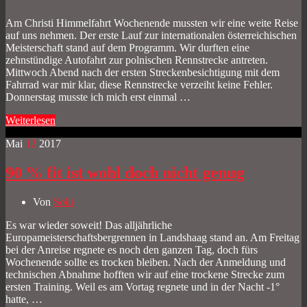
Am Christi Himmelfahrt Wochenende mussten wir eine weite Reise
auf uns nehmen. Der erste Lauf zur internationalen österreichischen
Meisterschaft stand auf dem Programm. Wir durften eine
zehnstündige Autofahrt zur polnischen Rennstrecke antreten.
Mittwoch Abend nach der ersten Streckenbesichtigung mit dem
Fahrrad war mir klar, diese Rennstrecke verzeiht keine Fehler.
Donnerstag musste ich mich erst einmal …
Weiterlesen
Mai
12
2017
90 % fit ist wohl doch nicht genug
Von
Sölli
Es war wieder soweit! Das alljährliche
Europameisterschaftsbergrennen in Landshaag stand an. Am Freitag
bei der Anreise regnete es noch den ganzen Tag, doch fürs
Wochenende sollte es trocken bleiben. Nach der Anmeldung und
technischen Abnahme hofften wir auf eine trockene Strecke zum
ersten Training. Weil es am Vortag regnete und in der Nacht -1°
hatte, …