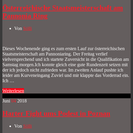
Österreichische Staatsmeisterschaft am
Pannonia Ring
Von
Sölli
Dieses Wochenende ging es zum ersten Lauf zur österreichischen
Staatsmeisterschaft am Pannoniaring. Der Freitag verlief
vielversprechend und ich startete Zuversicht in die Qualifikation am
Samstag morgen.Ich konnte gleich eine gute Rundenzeit setzen mit
der ich jedoch nicht zufrieden war. Im zweiten Anlauf pushte ich
leider am Kurveneingang Zuviel und mir klappte das Vorderrad ein.
Ich …
Weiterlesen
Juni
04
2018
Harter Fight ums Podest in Poznan
Von
Sölli