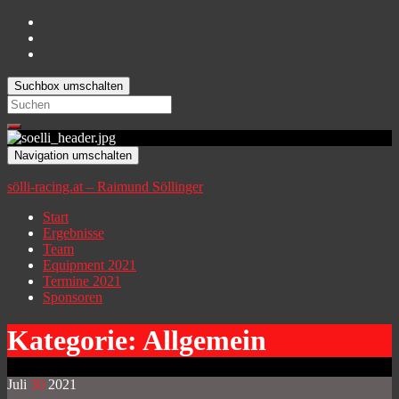
Suchbox umschalten
Search
for:
Navigation umschalten
sölli-racing.at – Raimund Söllinger
Start
Ergebnisse
Team
Equipment 2021
Termine 2021
Sponsoren
Kategorie:
Allgemein
Juli
30
2021