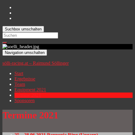
Suchbox umschalten
Search
for:
Navigation umschalten
sölli-racing.at – Raimund Söllinger
Start
Ergebnisse
Team
Equipment 2021
Termine 2021
Sponsoren
Termine 2021
25 – 28.06.2021 Pannonia Ring (Ungarn)